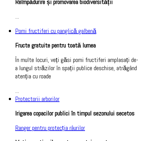
Reîmpădurire și promovarea biodiversității
...
Pomi fructiferi cu panglică galbenă
Fructe gratuite pentru toată lumea
În multe locuri, veți găsi pomi fructiferi amplasați de-
a lungul străzilor în spații publice deschise, atrăgând
atenția cu roade
...
Protectorii arborilor
Irigarea copacilor publici în timpul sezonului secetos
Ranger pentru protecția râurilor