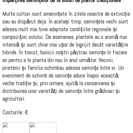
Împărțirea semințelor de la soiuri de plante tradiționale
Multe culturi sunt amenințate în zilele noastre de extincție
sau au dispărut deja. În același timp, semințele vechi sunt
adesea mult mai bine adaptate condițiilor regionale și
compoziției solului. De asemenea, plantele au o aromă mai
intensă și sunt chiar mai ușor de îngrijit decât varietățile
hibride. În trecut, bunicii noștri păstrau semințe în fiecare
an pentru a le planta din nou în anul următor. Vecinii,
prietenii și familia schimbau adesea semințe între ei. Un
eveniment de schimb de semințe aduce înapoi această
veche tradiție și, prin urmare, ajută la conservarea și
distribuirea unor varietăți de semințe între grădinari și
agricultori.
Costurile: €