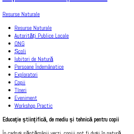
Resurse Naturale
Resurse Naturale
Autorități Publice Locale
ONG
Școli
Iubitori de Natură
Persoane Îndemânatice
Exploratori
Copii
TIneri
Eveniment
Workshop Practic
Educație științifică, de mediu și tehnică pentru copii
În cadruș săptămânii verzi, copiii pot fi duși în natură