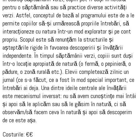
pentru o săptămână sau să practice diverse activități
verzi. Astfel, conceptul de bază al programului este de a le
permite copiilor să-și urmărească propriile întrebări, să
interacționeze cu natura într-un mod explorator și pe cont
propriu. Scopul este să renunțăm la structurile și
așteptările rigide în favoarea descoperirii și învățării
independente. În timpul săptămânii verzi, copiii sunt duși
într-o locație apropiată de natură (o fermă, o pepinieră, o
pădure, o zonă rurală etc.). Elevii completează zilnic un
jurnal (ce s-a făcut, ce a fost în mod special important, ce
întrebări ai deja. Una dintre ideile centrale ale învățării
este mecanismul inversat: nu să avem cunoștințe mai întâi
și apoi să le aplicăm sau să le găsim în natură, ci să
observăm/să facem ceva în natură și apoi să descoperim
de ce este așa.
Costurile: €€