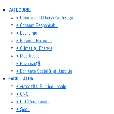
CATEGORIE
• Planificare Urbană și Design
• Consum Responsabil
• Economie
• Resurse Naturale
• Climat și Energie
• Mobilitate
• Guvernanță
• Echitate Socială și Justiție
FACILITATOR
• Autorități Publice Locale
• ONG
• Cetățeni Locali
• Școli